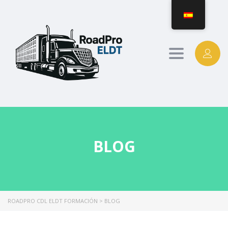
Alternar
navegación
BLOG
ROADPRO CDL ELDT FORMACIÓN
>
BLOG