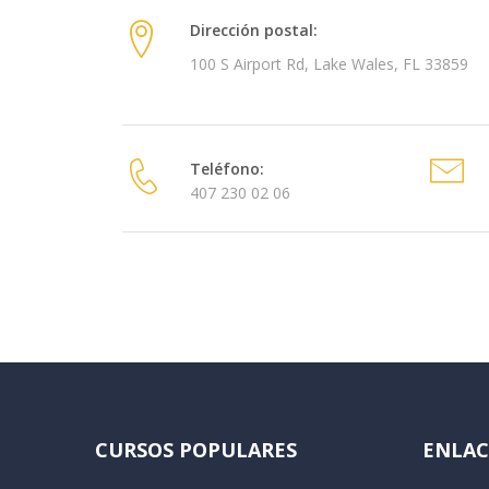
Dirección postal:
100 S Airport Rd, Lake Wales, FL 33859
Teléfono:
407 230 02 06
CURSOS POPULARES
ENLAC