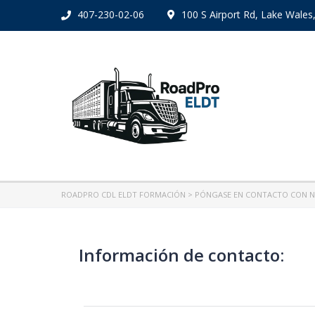
407-230-02-06
100 S Airport Rd, Lake Wales
ROADPRO CDL ELDT FORMACIÓN
>
PÓNGASE EN CONTACTO CON 
Información de contacto: