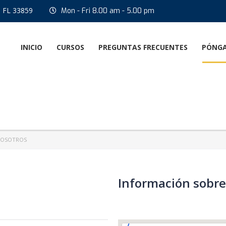
, FL 33859
Mon - Fri 8.00 am - 5.00 pm
INICIO
CURSOS
PREGUNTAS FRECUENTES
PÓNGA
NOSOTROS
Información sobre 