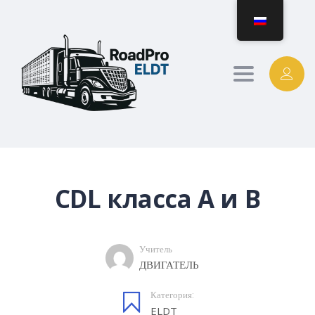
Toggle
navigation
CDL класса A и B
Учитель
ДВИГАТЕЛЬ
Категория:
ELDT