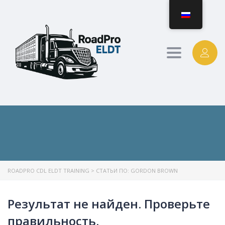
Toggle
navigation
ROADPRO CDL ELDT TRAINING
>
СТАТЬИ ПО: GORDON BROWN
Результат не найден. Проверьте
правильность.